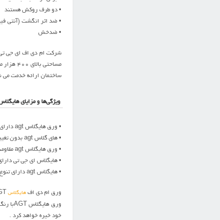
• دو طرف روکش هستند
• ضد اثر انگشت (آنتی فین
• ضدخش
مساحتی ب
ساختمان ارائه خدمت می نم
ویژگی‌ها و مزایای هایگلاس agt
• ورق هایگلاس agt دارای استاندارد اروپا (E۱(FA ۱۲۰ می باشد.
• های گلاس agt بدون تغییر رنگ در برابر نور افتاب می باشد.
• ورق هایگلاس agt مقاومت بالا در برابر خراشیدگی دارد.
• هایگلاس ای جی تی دارای 
• هایگلاس agt دارای تنوع بالا در طرح و رنگ می باشد.
ورق ام دی اف
AGT ، به دلیل ساختار بی نقص و عیب روکش و چگالی مناسب فیبر خود،به لحاظ کیفیت همسطح
هایگلاس
خود خیره خواهد کرد .