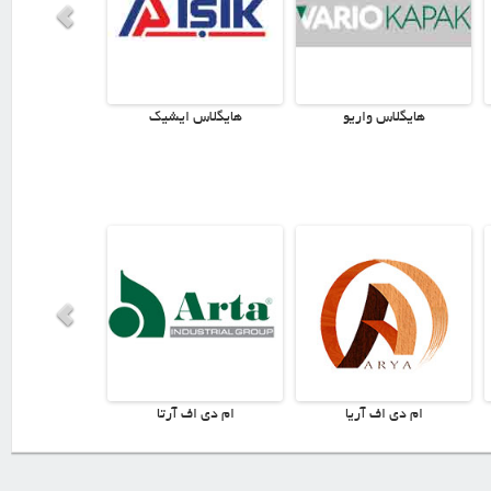
هایگلاس رویال پن
هایگلاس اووگلاس
هایگلاس گ
ام دی اف تیسان
ام دی اف نووا
ام دی اف های م