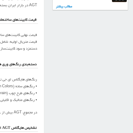
AGT در بازار ایران بسته به عوامل مختلفی مانند کیفیت، ضخامت و مقدار سفارش متغیر است. به‌طور تقریبی، قیمت این ورق‌ها بین ۴۳۰۰۰۰۰ تا ۵۳۰۰۰۰۰ تومان برای هر ورق متغیر است.
مطالب بیشتر
قیمت کابینت‌های ساخته‌شد
قیمت نهایی کابینت‌های ساخته‌شده با ورق‌های
قیمت متریال اولیه: شامل 
دستمزد و سود کابینت‌ساز:
دسته‌بندی رنگ‌های ورق هایگل
رنگ‌های هایگلاس ای جی تی
• رنگ‌های ساده (Plain Colors): شامل رنگ‌های خالص و یکنواخت مانند سفید، مشکی، خاکستری، بژ و کرم. این رنگ‌ها در هر دو نوع براق (High Gloss) و مات (Supramat) موجود هستند.
• رنگ‌های طرح چوب (Wood Grain): شامل طرح‌هایی با بافت چوب طبیعی مانند گردویی، بلوطی، راش و افرا. این دسته به دلیل شباهت به چوب واقعی، حس گرما و طبیعت را به فضا می‌بخشد.
• رنگ‌های متالیک و اکلیلی (Metallic & Glitter): شامل رنگ‌هایی با جلوه‌های خاص مانند نقره‌ای، طلایی، شامپاینی و رنگ‌های اکلیلی که در نور می‌درخشند و جلوه‌ای لوکس به دکوراسیون
در مجموع، AGT بیش از 68 رنگ متنوع را در قالب این سه گروه ارائه می‌دهد که پاسخگوی سلیقه‌های مختلف در طراحی داخلی است.
تشخیص هایگلاس AGT اصل از تقلبی: