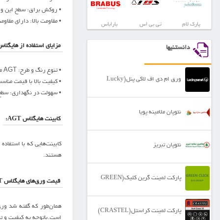
• روکش براق: سطح این ور
• مقاومت بالا: دارای مقاو
پارک لام
تی بی اس
باراباس
مزایای استفاده از هایگلا
دانستنیها
• تنوع رنگ و طرح: AGT مجموعه‌ای گسترده از رنگ‌ها و طرح‌های مدرن و سه‌بعدی را ارائه می‌دهد که به طراحان امکان انتخاب گسترده‌تری می‌دهد.
ورق ام دی اف لاکی پنل(Lucky
• کیفیت بالا با قیمت مناسب: در مقایسه با برندهای دیگر، هایگلاس GT
• سهولت در نگهداری: سطح 
Panel)
نئوپان ملامینه پویا
کابینت‌ هایگلاس AGT:
نئوپان تبریز
هستند.
پارکت لمینت گرین کلیک(GREEN
قیمت ورق‌های هایگلاس AGT در بازار ایران:
CLICK)
پارکت لمینت کراستل(CRASTEL)
است.باتوجه به کیفیت و تن