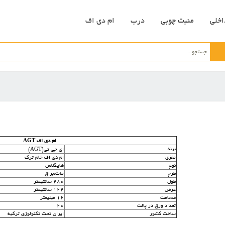
اخلی
منبت چوبی
درب
ام دی اف
ام دی اف AGT
برند
ای جی تی(AGT)
مغزی
ام دی اف خام ترک
نوع
هایگلاس
طرح
مات،براق
طول
280 سانتیمتر
عرض
122 سانتیمتر
ضخامت
16 میلیمتر
تعداد ورق در پالت
20
ساخت کشور
ایران تحت تکنولوژی ترکیه