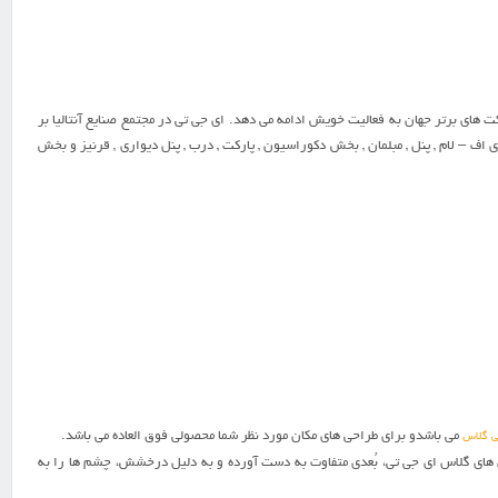
مان سازی جزء شرکت های برتر جهان به فعالیت خویش ادامه می دهد. ای جی تی در مجتمع صنایع آنتالیا بر
 ام دی اف – لام , پنل , مبلمان , بخش دکوراسیون , پارکت , درب , پنل دیواری , قرنیز و بخش
می باشدو برای طراحی های مکان مورد نظر شما محصولی فوق العاده می باشد.
ی گلاس
 AGTبا رنگ ها و طرح های سه بُعدی ترکیب چشمگیری دارد.مکانی که طراحی می کنید، با رنگ های 3 بُعدی های گلاس ای جی تی، بُعدی متفاوت به دست آورده و به دلیل درخشش، چشم ها را به