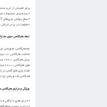
برای اطمینان از خرید محص
• بسته‌بندی: محصولات اصل دا
• سطح روکش: ورق‌های AGT اصل دارای سطحی صاف و براق مانند آینه هستند.
• مقاومت در برابر خراش: 
ابعاد هایگلاس سوپر مات(م
نام هایگلاس: ماتوپلاس ای جی تی / GT
ضخامت هایگلاس: 18 میلیمتر
عرض هایگلاس :1220 میلیمتر
طول هایگلاس: 2800 میلیمتر
تعداد ورق های گلاس در پالت: 20
هایگلاس مات و پلاس ای ج
ویژگی و مزایای هایگلاس مات و پلاس(PLUS
• دارای مغزی با چگالی و دا
• براق تر نسبت به هایگلاس T