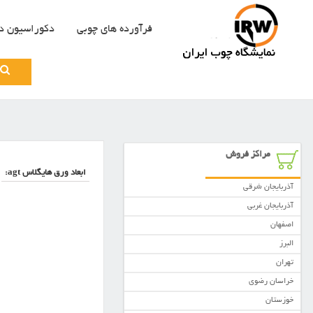
فرآورده های چوبی
دکوراسیون د
Search
for:
مراکز فروش
ابعاد ورق هایگلاس agt:
آذربایجان شرقی
آذربایجان غربی
اصفهان
البرز
تهران
خراسان رضوی
خوزستان