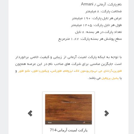
نام پارکت: آرمانی / Armani
ضخامت پارکت: 8 میلیمتر
عرض هر تایل پارکت: 190 میلیمتر
طول هر تایل پارکت: 1205 میلیمتر
تعداد پارکت در هر بسته: 8 تایل
سطح پوشش هر بسته پارکت: 1.87 مترمربع
با توجه به اینکه پارکت لمینت آرمانی از زیبایی و کیفیت خاصی برخوردار
است جایگزین مناسبی برای شرکت های صاحب نام در این عرصه همچون
،
،
،
،
،
،
،
،
و
فلورپن
آرتا
ای جی تی
واریو
مون لاک
ایزوفام
فلورکس
ویکتوریا فلور
تکنو فلور
یا
می باشد.
یشیل پروفیل
ینت آرمانی-716
پارکت لمینت آرمانی-714
پارکت لمینت آرمانی-712