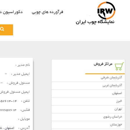
فرآورده های چوبی
دکوراسیون د
Search
for:
مراکز فروش
نام مدیر :
ایمیل مدیر :
–
آذربایجان شرقی
مسئول فروش :
–
آذربایجان غربی
ایمیل مسئول فروش 
اصفهان
تلفن :
البرز
657613-14
تهران
فکس:
77657613
خراسان رضوی
موبایل :
خوزستان
آدرس :
اصفهان ، ش