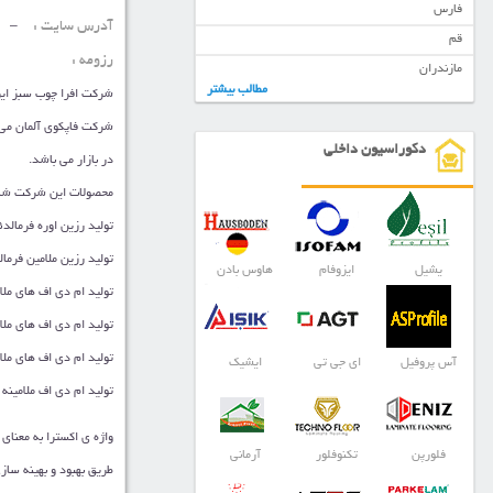
فارس
آدرس سایت :
–
قم
رزومه :
مازندران
مطالب بیشتر
شرکت افرا چوب سبز ایرا
دکوراسیون داخلی
در بازار می باشد.
محصولات این شرکت شام
تولید رزین اوره فرمالد
تولید رزین ملامین فرما
یشیل
ایزوفام
هاوس بادن
تولید ام دی اف های م
تولید ام دی اف های ملا
تولید ام دی اف های ملا
آس پروفیل
ای جی تی
ایشیک
تولید ام دی اف ملامین
واژه ی اکسترا به معنای 
فلورپن
تکنوفلور
آرمانی
طریق بهبود و بهینه ساز