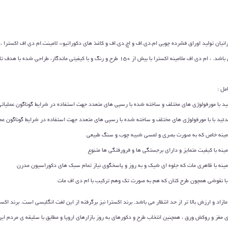
نیان توليد اوراق فشرده چوبي ام.دي.اف و اچ.دي.اف و كاغذ هاي دكوراتيو- لامينت.ام دی اف اکسترا 
شرکت فاپکوی آلمان می باشد. ، ام دی اف ملامینه اکسترا با بیش از 150 طرح و رنگ و با کی
ل :
ئید با مورفولوژی های مختلف و ساخته شده با رسپی های متعدد جهت استفاده در شرایط گوناگون عملیات
لدئید با با مورفولوژی های مختلف و ساخته شده با رسپی های متعدد جهت استفاده در شرایط گوناگون عم
لامینه خاص که به صورت بصری و لمسی شبیه چوب و سنگ طبیعی
مینه با کیفیت متمایز و دارای برجستگی ها و فرورفتگی ها متنوع
مینه با ظاهری مات که جلوه ای شیک و به روز و پاسخگوی نیاز تمام سبک های دکوراسیون مدرن
ه با نقوشی همچون طرح کتان که هم به صورت تک وهم ترکیب با ام دی اف مات
مازاد و ارزش بالا تر از حد انتظار می باشد. برند اکسترا نیز برگرفته از این لغت انگلیسی است. برند ا
ی مغز و روکش ورق ، همچنین انتخاب طرح و دکورهای به روز بازارهای اروپا و مطابق با سلیقه ی مردم ای