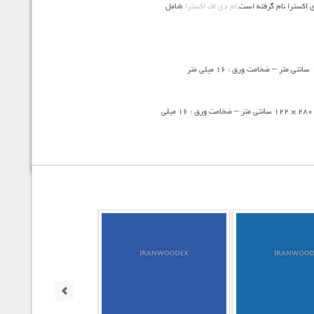
 اکسترا نام گرفته است.
ام دی اف اکسترا
شامل
ام دی اف اکسترا سالید : نوع فینیش آن ساده و به صورت صفحات مسطح و یکنواخت و نوع روکش ملامینه می باشد. اندازه ورق: 280 × 122 سانتی متر – ضخامت ورق : 16 میلی