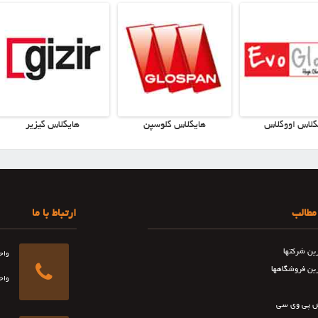
گلاس اووگلاس
هایگلاس گلوسپن
هایگلاس گیزیر
مطالب
ارتباط با ما
رین شرکتها
واح
رین فروشگاهها
واح
 پی وی سی