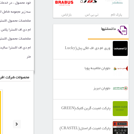
خود محصول ، در خدمات 
سه زیر مجموعه شامل اکس
پارک لام
تی بی اس
باراباس
مشخصات محصول اکسترا
دانستنیها
ام دی اف اکسترا پلاس : نوع فینیش
مشخصات محصول اکسترا 
ورق ام دی اف لاکی پنل(Lucky
متر
Panel)
نئوپان ملامینه پویا
محصولات شرکت افر
نئوپان تبریز
پارکت لمینت گرین کلیک(GREEN
CLICK)
پارکت لمینت کراستل(CRASTEL)