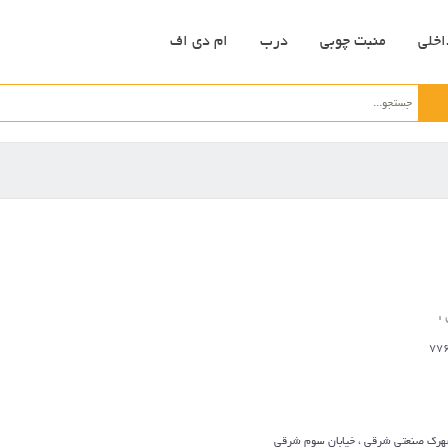
اخلی
منبت چوبی
درب
ام دی اف
:
77
هرک صنعتی شرقی ، خیابان سوم شرقی