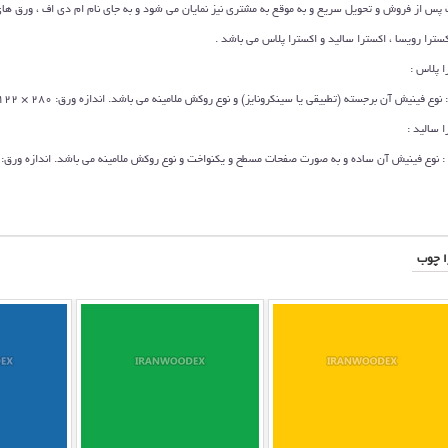
پس از فروش و تحویل سریع و به موقع به مشتری نیز نمایان می شود و به جای نام ام دی اف ، ورق های
ترا رویسا ، اکسترا سالید و اکسترا پلاس می باشد .
 پلاس :
 آن برجسته (تطبیقی یا سينکرونايز) و نوع روکش ملامینه می باشد. اندازه ورق: 280 × 122 سانتی متر – ضخامت ورق : 16 میلی متر
سالید :
ا چوب