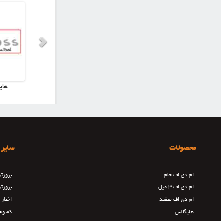
هایگلاس اشک
هایگلاس رویال پن
های
محصولات
سایر 
ام دی اف خام
بروزت
ام دی اف ۳ میل
بروزت
ام دی اف سفید
اخبار
هایگلاس
کفپوش