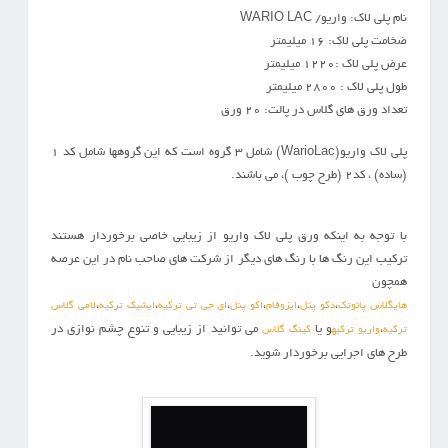
نام پلی لاک: واریو/ WARIO LAC
ضخامت پلی لاک: 16 میلیمتر
عرض پلی لاک :1220 میلیمتر
طول پلی لاک : 2800 میلیمتر
تعداد ورق های گلاس در پالت: 20 ورق
پلی لاک واریو(WarioLac) شامل 3 گروه است که این گروهها شامل کد 1
(ساده) ، کد2 (طرح چوب )، می باشند.
با توجه به اینکه ورق پلی لاک واریو از زیبایی خاصی برخوردار هستند
ترکیب این رنگ ها با رنگ های دیگر از شرکت های صاحب نام در این عرصه
همچون
،
،
،
،
،
،
هایگلاس پانوتک
دکو پنل
ایزوفام
اکو پنل
ای جی تی ترکیه
ایشیک ترکیه
لامی گلاس
،
و یا
می توانید از زیبایی و تنوع چشم نوازی در
ترکیه
واریو ترکیه
کینگ گلاس
طرح های اجرایی برخوردار شوید.