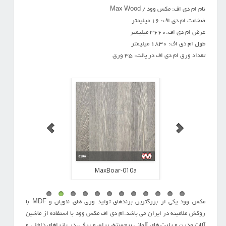
نام ام دی اف: مکس وود / Max Wood
ضخامت ام دی اف: 16 میلیمتر
عرض ام دی اف:3660 میلیمتر
طول ام دی اف: 1830 میلیمتر
تعداد ورق ام دی اف در پالت: 35 ورق
MaxBoar-002a
MaxBoar-010a
MaxBoar-0
مکس وود یکی از بزرگترین برندهای تولید ورق های نئوپان و MDF با
روکش ملامینه در ایران می باشد.ام دی اف مکس وود با استفاده از ماشین
آلات مدرن و پلیت های آلمانی برجسته، براق و برفی، در بازراهای داخلی و