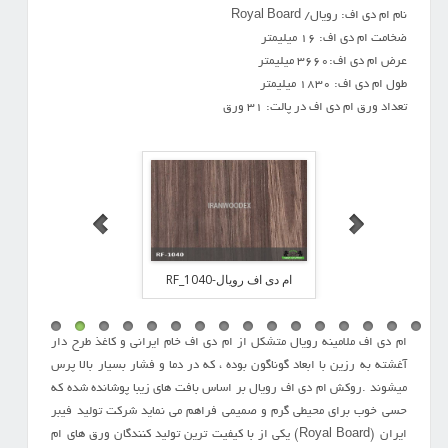
نام ام دی اف: رویال/ Royal Board
ضخامت ام دی اف: 16 میلیمتر
عرض ام دی اف:3660 میلیمتر
طول ام دی اف: 1830 میلیمتر
تعداد ورق ام دی اف در پالت: 31 ورق
ویال-RF_1050
ام دی اف رویال-RF_1040
ام دی اف رویال-RF_1020
ام دی اف ملامینه رویال متشکل از ام دی اف خام ایرانی و کاغذ طرح دار
آغشته به رزین با ابعاد گوناگون بوده ، که در دما و فشار بسیار بالا پرس
میشوند .روکش ام دی اف رویال بر اساس بافت های زیبا پوشانده شده که
حسی خوب برای محیطی گرم و صمیمی فراهم می نماید شرکت تولید فیبر
ایران (Royal Board) یکی از با کیفیت ترین تولید کنندگان ورق های ام