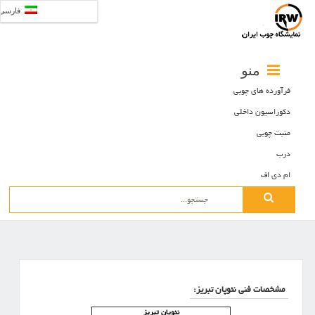
فارسی
منو
فرآورده های چوبی
دکوراسیون داخلی
منبت چوبی
درب
ام دی اف
Search
for:
مشخصات فنی نئوپان تبریز:
نئوپان تبریز