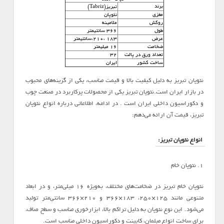
برند
تبریز(Tabriz)
مغزی
نئوپان
روکش
ملامینه
طول
۳۶۶ سانتیمتر
عرض
۱۸۳ ،۲۱۰،سانتیمتر
ضخامت
16 میلیمتر
تعداد ورق در پالت
۳۲
ساخت کشور
ایران
نئوپان تبریز به دلیل کیفیت بالا و قیمت مناسب، یکی از گزینه‌های محبوب
در بازار ایران است.نئوپان تبریز یکی از محصولات پرکاربرد در صنعت چوب
و دکوراسیون داخلی ایران است . در ادامه، اطلاعاتی درباره انواع نئوپان
تبریز، قیمت‌ آن ارائه می‌دهم:
انواع نئوپان تبریز:
1. نئوپان خام
نئوپان خام تبریز در ضخامت‌های مختلف، به‌ویژه 16 میلی‌متر، و در ابعاد
متنوعی مانند 125×250، 183×366 و 210×366 سانتی‌متر تولید
می‌شود. این نوع نئوپان به دلیل تراکم بالا، ابزارخوری مناسب و سطح صاف،
برای ساخت انواع مبلمان، کابینت و دکوراسیون داخلی مناسب است.