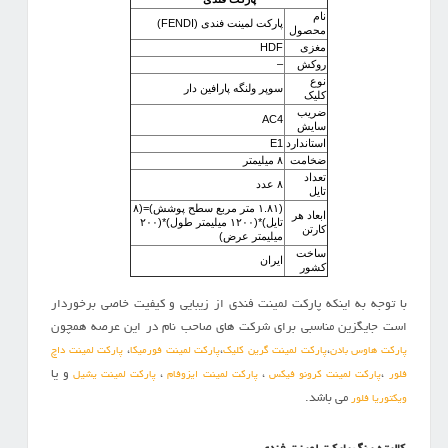
نام
پارکت لمینت فندی (FENDI)
محصول
مغزی
HDF
روکش
–
نوع
سوپر ولنگه پارافین دار
کلیک
ضریب
AC4
سایش
استاندارد
E1
ضخامت
۸ میلیمتر
تعداد
۸ عدد
تایل
(۱.۸۱ متر مربع سطح پوشش)=(۸
ابعاد هر
تایل)*(۱۲۰۰ میلیمتر طول)*(۲۰۰
کارتن
میلیمتر عرض)
ساخت
ایران
کشور
با توجه به اینکه پارکت لمینت فندی از زیبایی و کیفیت خاصی برخوردار
است جایگزین مناسبی برای شرکت های صاحب نام در این عرصه همچون
،
،
،
پارکت هاوس بادن
پارکت لمینت گرین کلیک
پارکت لمینت فورمیکا
پارکت لمینت داچ
،
،
،
و یا
فلور
پارکت لمینت کرونو فیکس
پارکت لمینت ایزوفام
پارکت لمینت یشیل
می باشد.
ویکتوریا فلور