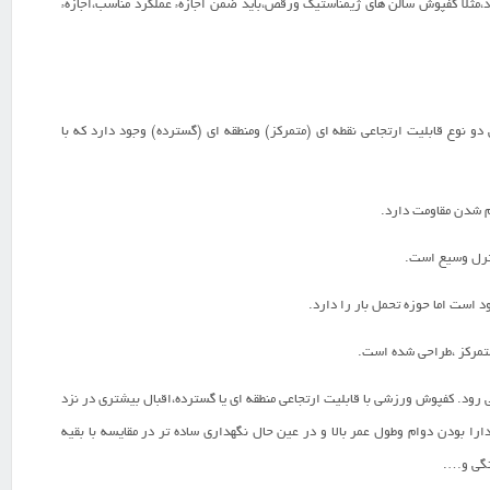
مثلا کفپوش سالن های ژیمناستیک ورقص،باید ضمن اجازهء عملکرد مناسب،اجازهء
دو نوع قابلیت ارتجاعی نقطه ای (متمرکز) ومنطقه ای (گسترده) وجود دارد که با
م شدن مقاومت دارد.
نترل وسیع است.
است اما حوزه تحمل بار را دارد.
متمرکز ،طراحی شده است.
 رود. کفپوش ورزشی با قابلیت ارتجاعی منطقه ای یا گسترده،اقبال بیشتری در نزد
ا بودن دوام وطول عمر بالا و در عین حال نگهداری ساده تر در مقایسه با بقیه
هنگی و….