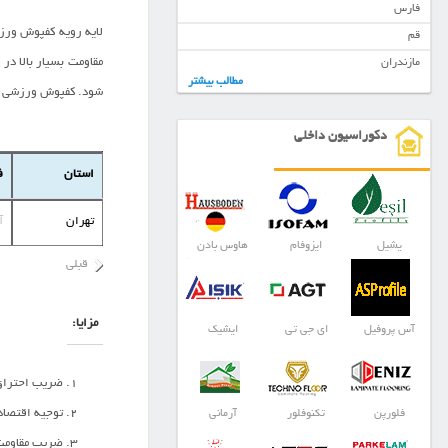
فارس
لایه رویه کفپوش ورزش
قم
مقاومت بسیار بالا د
مازندران
مطالب بیشتر
شود. کفپوش ورزشی با
دکوراسیون داخلی
استان
ف
تهران
آ
یشیل
ایزوفام
هاوس بادن
قبلی
مزایا:
آس پروفیل
ای جی تی
ایشیک
ضریب احتراق 
توجیه اقتصاد
فلورپن
تکنوفلور
آرمانی
ضریب مقاومت 