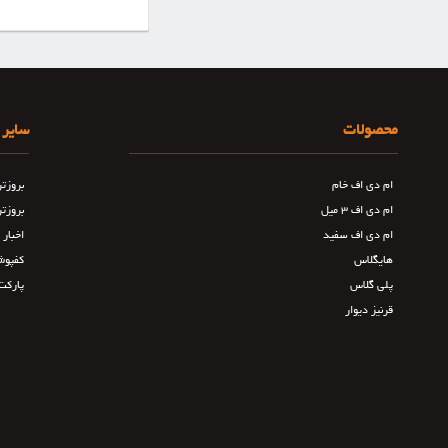
محصولات
سایر 
ام دی اف خام
بروزت
ام دی اف ۳ میل
بروزت
ام دی اف سفید
اخبار
هایگلاس
کفپوش
پلی گلاس
پارکت
قرنیز دیوار