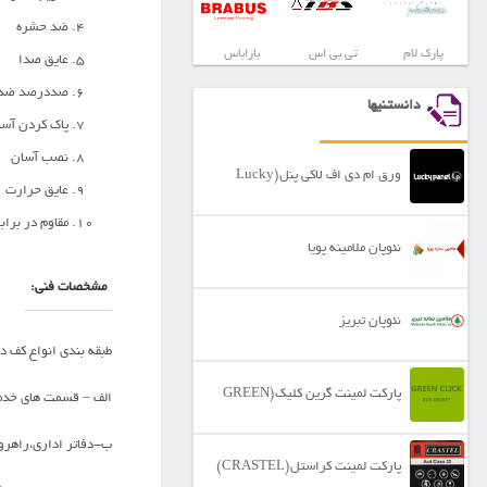
ضد حشره
پارک لام
تی بی اس
باراباس
عایق صدا
صددرصد ضد 
دانستنیها
پاک کردن آسا
نصب آسان
ورق ام دی اف لاکی پنل(Lucky
عایق حرارت
مقاوم در براب
Panel)
نئوپان ملامینه پویا
مشخصات فنی:
نئوپان تبریز
طبقه بندی انواع کف د
پارکت لمینت گرین کلیک(GREEN
الف – قسمت های خدما
ب-دفاتر اداری،راهروه
CLICK)
پارکت لمینت کراستل(CRASTEL)