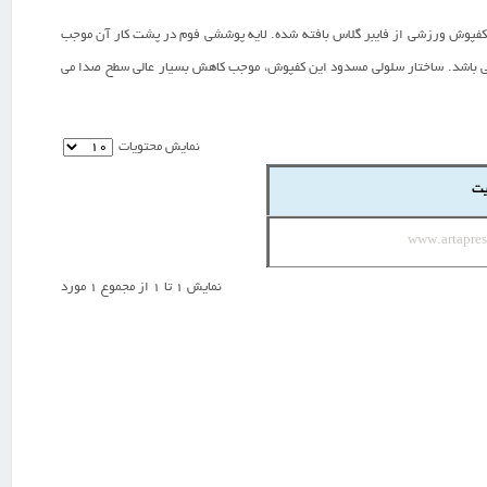
ی کفپوش ورزشی از فایبر گلاس بافته شده. لایه پوششی فوم در پشت کار آن موجب
ی باشد. ساختار سلولی مسدود این کفپوش، موجب کاهش بسیار عالی سطح صدا می
نمایش محتویات
یت
www.artapre
نمایش 1 تا 1 از مجموع 1 مورد