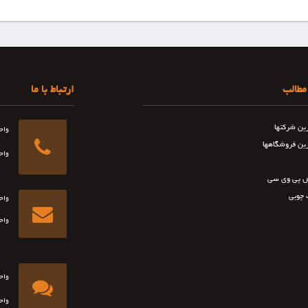
مطالب
ارتباط با ما
رین شرکتها
واح
رین فروشگاهها
واح
 پی وی سی
 چوبی
واح
واح
واح
واح