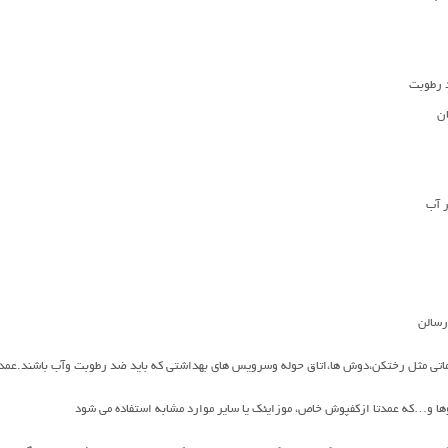
رطوبت
ن
ر آب
رسالن
تی مثل رختکن،دوش ها،اتاق حوله وسرویس های بهداشتی که باید ضد رطوبت وآب باشند.عمدتا
ا و…که عمدتا ازکفپوش خاص، موزایئک یا سایر موارد مشابه استفاده می شود