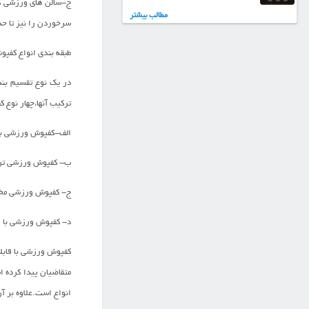
ج-سالن های ورزشی که
مطالب بیشتر
سرخوردن را نیز تا حد
طبقه بندی انواع کفپ
در یک نوع تقسیم بندی
ترکیب آنها،چهار نوع 
الف-کفپوش ورزشي با ق
ب- کفپوش ورزشی ترکیب
ج- کفپوش ورزشی مخلوط
د- کفپوش ورزشی با قا
کفپوش ورزشی با قابلی
متقاضیان پیدا کرده ا
انواع است.علاوه بر آ