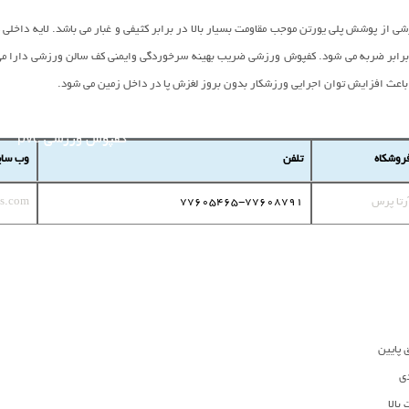
ی از پوشش پلی یورتن موجب مقاومت بسیار بالا در برابر کثیفی و غبار می باشد. لایه داخل
ر برابر ضربه می شود. کفپوش ورزشی ضریب بهینه سرخوردگی وایمنی کف سالن ورزشی دارا م
عث افزایش توان اجرایی ورزشکار بدون بروز لغزش پا در داخل زمین می شود.
روشکاه
تلفن
وب سا
رتا پرس
77605465-77608791
ss.com
پایین
ی
بالا