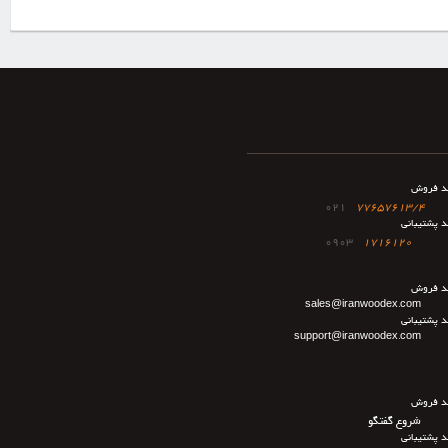
د فروش
021
77657613/4
د پشتیبانی
0903
1716120
د فروش
sales@iranwoodex.com
د پشتیبانی
support@iranwoodex.com
د فروش
شروع گفتگو
د پشتیبانی