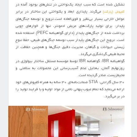
تشكيل شده است كه سبب ايجاد يك‌نواختي در تنش‌هاي بوجود آمده در
مي‌گردد. پايداري ابعاد و يكنواختي اين ساختار در برابر
كفپوش (پاركت)
عوامل خارجي بسيار بي‌نظير و فوق‌العاده است.ترويج و توسعه جنگل‌هاي
پايدار: براي توليد پاركت‌هاي عريض ادمونتر، تنها از الوار‌هاي چوبي
برداشت شده از جنگل‌هاي پايدار (داراي گواهينامه PEFC) استفاده شده
است. ترويج اين جنگل‌هاي پايدار سبب توسعه جنگل‌هاي طبيعي،‌ حفظ تنوع
زيستي حيوانات و گياهان، مديريت دقيق جنگل‌ها و همچنين حفاظت از
محيط طبيعي گردشگري مي‌گردد.
گواهينامه IBR: گواهنامه IBR توسط موسسه مستقل ساختار بيولوژي در
روزنهايم آلمان، به‌دليل عدم آسيب‌رساني اين محصولات به سلامتي و
محيط‌زيست، صادر گرديده است.
30 سال گارانتي: STIA ضمانت‌نامه‌اي 30 ساله به همراه كفپوش‌هاي خود
ارائه مي‌نمايد كه تمام عيوب پنهاني ناشي از مواد اوليه و يا فرايند توليد را
در‌ بر مي‌گيرد.