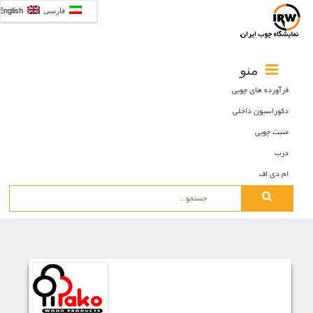
فارسی
English
منو
فرآورده های چوبی
دکوراسیون داخلی
منبت چوبی
درب
ام دی اف
Search
for: