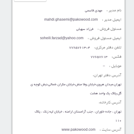
نام مدیر :
مهدی قاسمی
ایمیل مدیر :
mahdi.ghasemi@pakowood.com
مسئول فروش :
فرزاد سهیلی
ایمیل مسئول فروش :
soheili.farzad@yahoo.com
تلفن دفتر مرکزی:
77657613-4
فکس:
77657613
موبایل :
–
آدرس دفتر تهران:
تهران،میدان هروی،خیابان وفا منش،خیابان مکران شمالی،نبش کوچه ی
گل،پلاک یک واحد هشت
آدرس کارخانه:
تهران ، جاده خاوران ، جنب آرامستان ارامنه ، خیابان لپه زنک ، پلاک
110
آدرس سایت :
www.pakowood.com