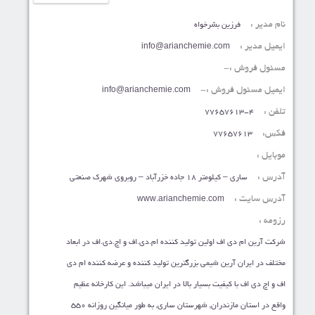
نام مدیر :
فرزین بشرخواه
ایمیل مدیر :
info@arianchemie.com
مسئول فروش :-
ایمیل مسئول فروش :-
info@arianchemie.com
تلفن :
77657613-4
فکس:
77657613
موبایل :
آدرس :
ساری – کیلومتر 18 جاده خزرآباد – روبروی شهرک صنعتی
آدرس سایت :
www.arianchemie.com
رزومه :
شرکت آرین ام دی اف اولین تولید کننده ام.دی.اف و اچ.دی.اف در ابعاد
مختلف در ایران آرین شیمی بزرگترین تولید کننده و عرضه کننده ام دی
اف و اچ دی اف با کیفیت بسیار بالا در ایران میباشد. این کارخانه عظیم
واقع در استان مازندران, شهرستان ساری, به طور میانگین روزانه 550