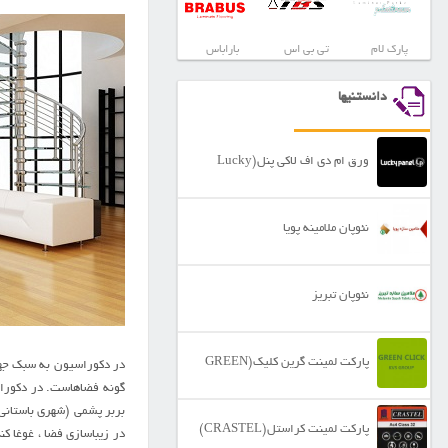
پارک لام
تی بی اس
باراباس
دانستنیها
ورق ام دی اف لاکی پنل(Lucky
Panel)
نئوپان ملامینه پویا
نئوپان تبریز
پارکت لمینت گرین کلیک(GREEN
در دکوراسیون به سبک جهان
بربر پشمی (شهری باستانی 
CLICK)
پارکت لمینت کراستل(CRASTEL)
در زیباسازی فضا ، غوغا کن