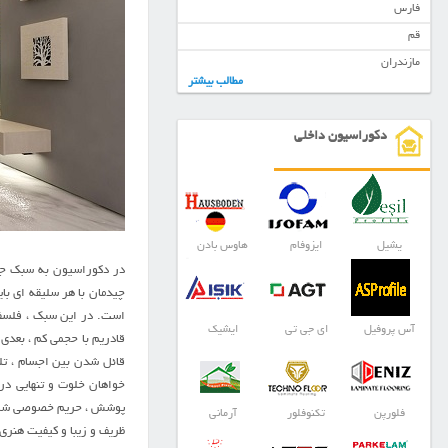
فارس
قم
مازندران
مطالب بیشتر
دکوراسیون داخلی
یشیل
ایزوفام
هاوس بادن
در دکوراسیون به سبک جها
چیدمان با هر سلیقه ای با
است. در این سبک ، فلسفه
آس پروفیل
ای جی تی
ایشیک
قادریم با حجمی کم ، بعدی
قائل شدن بین اجسام ، تلف
خواهان خلوت و تنهایی در م
پوشش ، حریم خصوصی شما ر
فلورپن
تکنوفلور
آرمانی
ظریف و زیبا و کیفیت هنر