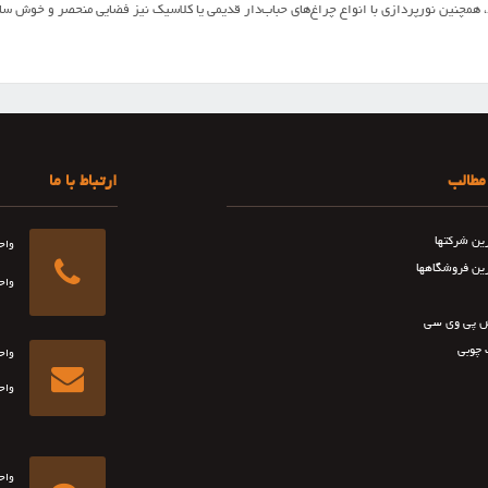
مچنین نورپردازی با انواع چراغ‌های حباب‌دار قدیمی یا کلاسیک نیز فضایی منحصر و خوش سا
مطالب
ارتباط با ما
رین شرکتها
واح
رین فروشگاهها
واح
 پی وی سی
 چوبی
واح
واح
واح