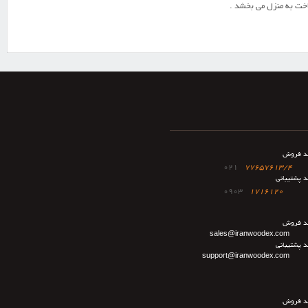
خت به منزل می بخشد .
د فروش
021
77657613/4
د پشتیبانی
0903
1716120
د فروش
sales@iranwoodex.com
د پشتیبانی
support@iranwoodex.com
د فروش