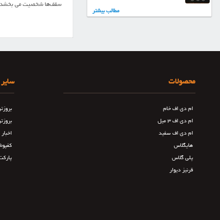
سقف‌ها شخصیت می بخشد، ه
مطالب بیشتر
محصولات
سایر 
ام دی اف خام
بروزت
ام دی اف ۳ میل
بروزت
ام دی اف سفید
اخبار
هایگلاس
کفپوش
پلی گلاس
پارکت
قرنیز دیوار