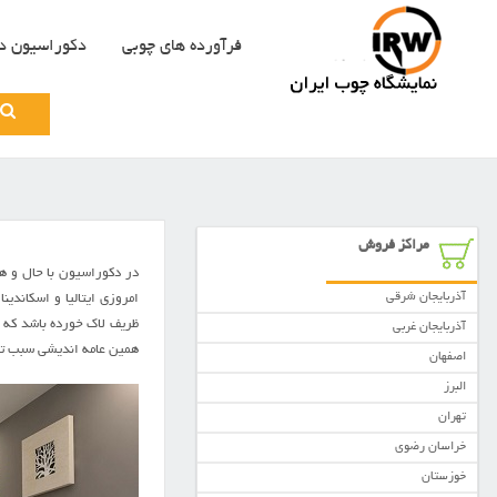
فرآورده های چوبی
دکوراسیون د
Search
for:
مراکز فروش
در دکوراسیون با حال و ه
آذربایجان شرقی
امروزی ایتالیا و اسکاندین
ظریف لاک خورده باشد که ج
آذربایجان غربی
همین عامه اندیشی سبب تو
اصفهان
البرز
تهران
خراسان رضوی
خوزستان