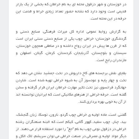
در خوزستان و شهر دزفول محله ای به نام خراطان که بخشی از یک بازار
قدیمی است وجود دارد که نشانه حضور تعداد زيادي خراط و قدمت اين
حرفه در اين محله است.
به گزارش روابط عمومی اداره کل میراث فرهنگی، صنایع دستی و
گردشگری خوزستان؛ خراطي چوب يكي از صنايع دستي سنتي ايران است
كه از قرن ها پیش در ایران رواج داشته و در مناطقی همچون خوزستان،
سیستان و بلوچستان، آذربایجان، کردستان، کرمان، گیلان، اصفهان و
مازندران رایج است.
بقایای نقش برجسته های کاخ داریوش در تخت جمشید نشان می دهد که
تخت و چهار پایه و عودسوز آن به شیوه خراطی تهیه شده است. شاردن
جهانگرد فرانسوی نیز تحت تاثیر مهارت خراطان ایران قرار گرفته و سخن
گفته است. حرفه خراطی از هنرهای مکانیکی است که ایرانیان توانسته اند
از آن به خوبی بهره برداری کنند.
گفتنی است، ماده اوليه ي خراطی چوب گردو، نارون، توسكا، زبان گنجشك،
بيد، چنار، چوب سفيد، كهور گلابي، كيكم است که البته صنعتگران رشته
خراطی در دزفول نوعي چوب به نام “جغ” را مورد استفاده قرار مي دهند. از
ديگر مواد اوليه ي مصرفي در صنعت خراطي مي توان سريشم، لاك الكل و