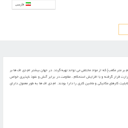
فارسی
بي محسوب مي شود با جرم حجمي بين ۵۰۰ تا ۸۰۰ کيلوگرم بر متر مکعب ( به طور متوسط 750 کيلوگرم بر متر مکعب) که از مواد مختلفي مي تواند تهيه گردد. در جهان بيشتر ام دی اف ها بر
ت قرار گرفته و با افزايش استحکام ، مقاومت در برابر آتش و نفوذ ناپذيري خواص
ليت کارهاي مکانيکي و ماشين کاري را دارا بودند. ام دی اف ها به طور معمول داراي