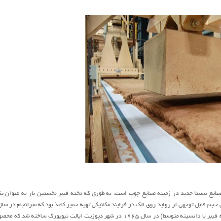
نايع نسبتا جديد در زمينه صنايع چوب است، به طوري که تخته فيبر نخستين بار به عنوان 
 از زوايد روي الک در فرايند مکانيکي تهيه خمير کاغذ بود که سرانجام در سال ۱۸۹۸ منجر به ايجاد يک کارخانه توليد تخته فيبر عايق در انگلستان ش
اولين کارخانه MDF (تخته فيبر با دانسيته متوسط) در سال ۱۹۶۵ در شهر دپوز