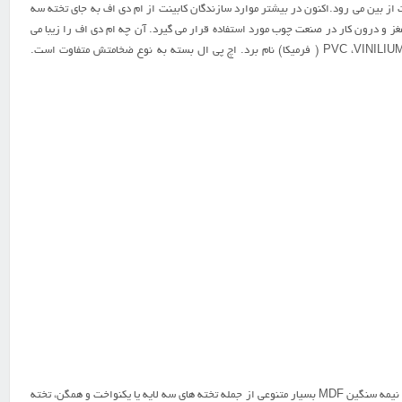
ز بين مي رود.اکنون در بيشتر موارد سازندگان کابينت از ام دی اف به جاي تخته سه
مغز و درون کار در صنعت چوب مورد استفاده قرار مي گيرد. آن چه ام دی اف را زيبا مي
سازد پوشش روي آن است که بسته به نوع کارمتفاوت مي باشد. از معروفترين روکش هايام دی اف مي توان PVC ،VINILIUM ، HPL ( فرميکا) نام برد. اچ پي ال بسته به نوع ضخامتش متفاوت است.
تـوليـد انواع مختـلف اين محصول در جـهان دامنـه کاربـرد آن را بـسيـار وسيـع کرده است. امروزه مي توان تخته فيبر هاي نيمه سنگين MDF بسيار متنوعي از جمله تخته هاي سه لايه يا يکنواخت و همگن، تخته