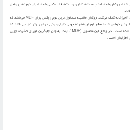
سايز شده، روکش شده، لبه چسبانده، نقش برجسته، قالب گيري شده، ابزار خورده، پروفيل
افت.
ام دي اف را پس از توليد مي‌توان روکش نمود. روکش‌هاي تزييني علاوه بر زيبايي به دوام و کاربرد آن در محيط‌هايي مانند آشپزخانه کمک مي‌کند. روکش ملامينه متداول ترين نوع روکش براي MDF مي‌باشد که
ا بودن خواص شبيه ساير اوراق فشرده چوبي داراي برخي خواص برتر نيز مي باشد که
باعث ارتقاء بازار آن در بين ساير اوراق فشرده چوبي مانند تخته خرده چوب (نئوپان)، تخته لايه، تخته فيبر سخت و … شده است . در واقع اين محصول (MDF ) ابتدا بعنوان جايگزين اوراق فشرده چوبي
ل افزايش است .