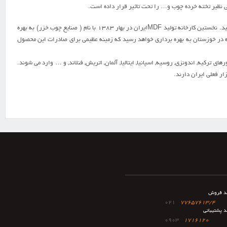
ي نظير تخته خرده چوب و… را تحت تاثير قرار داده است.
اولين کارخانجات تخته فيبر ايران در دهه ۱۳۴۰ با نام ( فيبر رويال) در بندر انزلي و ( فيبر بابلسر) به بهره برداري رسيد. نخستين کارخانه توليد MDFايران در بهار ۱۳۸۳ با نام ( صنايع چوب خزر) به بهره
است که بزرگترين کارخانه توليدMDF جهان از ماده اوليه باگاس با ظرفيت۴۰۰۰۰۰ تن در آينده در خوزستان به بهره برداري خواهد رسيد که زمينه عظيمي براي صادرات اين محصول
ترکيه, اندونزي, روسيه, اسپانيا, ايتاليا, آلمان, اتريش, فنلاند, و … وارد مي شوند.
ر فعلي ايران دارند.
د فروش
021
77657613/4
د پشتیبانی
0903
1716120