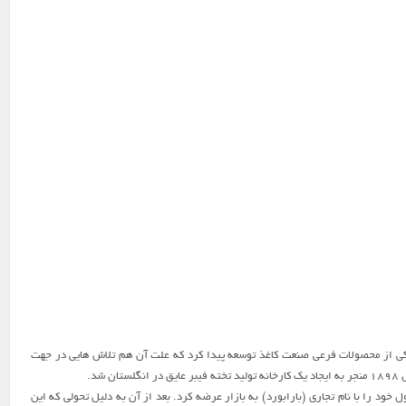
يکي از محصولات فرعي صنعت کاغذ توسعه پيدا کرد که علت آن هم تلاش هايي در جهت
د.
يت ايالت نيويورک ساخته شد که محصول خود را با نام تجاري (بارابورد) به بازار عرضه کرد. بعد از آن به دليل تحولي که اين