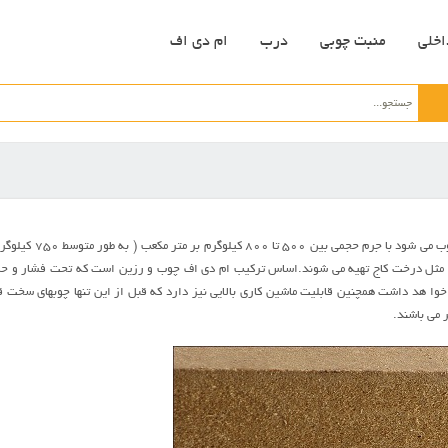
اخلی
منبت چوبی
درب
ام دی اف
يک ماده مرکب چو
م مثل درخت کاج تهيه مي شوند.اساس ترکيب ام دی اف چوب و رزين است که تحت فشار و حرار
ا هد داشت همچنين قابليت ماشين کاري بالايي نيز دارد که قبل از اين تنها چوبهاي سخت قاب