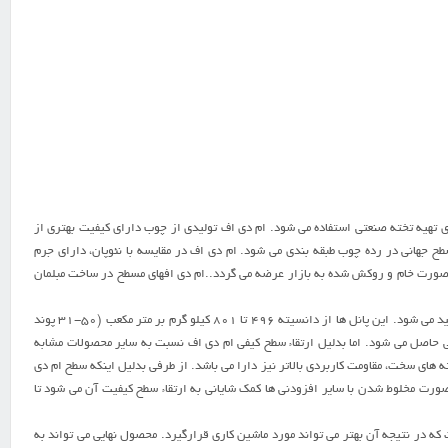
راي تهيه تخته صنعتي استفاده مي شود. ام دی اف توليدي از چوب داراي کيفيت بهتري از
طح جهاني در رده چوب طبقه بندي مي شود. ام دی اف در مقايسه با نئوپان، داراي جرم
صورت خام و روکش شده به بازار عرضه مي گردد..ام دی افهاي مسطح در ساخت مبلمان
ام دی اف يک محصول پانلي است که از ترکيب الياف لينگوسلولزي با رزين هاي مصنوعي يا هر نوع چسب مناسب ديگر توليد مي شود. اين پانل ها از دانسيته ۴۹۶ تا ۸۰۱ کيلو گرم بر متر مکعب (۵۰-۳۱ پوند
حاصل مي شود. اما بدليل ارتقاء سطح کيفي ام دی اف نسبت به ساير محصولات مشابه
 هاي سخت، مقاومت کاربردي بالاتر نيز دارا مي باشد. از طرفي بدليل اينکه سطح ام دی
صورت مخلوط شدن با ساير افزودني ها کمک شاياني به ارتقاء سطح کيفيت آن مي شود تا
ه در نتيجه آن بهتر مي تواند مورد ماشين کاري قرارگيرد. محصول نهايي مي تواند به