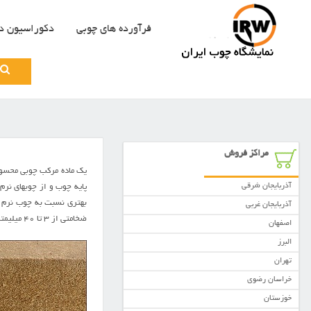
فرآورده های چوبی
دکوراسیون د
Search
for:
مراکز فروش
آذربایجان شرقی
پايه چوب و از چوبهاي نر
بهتري نسبت به چوب نرم خو
آذربایجان غربی
ضخامتي از ۳ تا ۴۰ ميليمتر مي باشند.
اصفهان
البرز
تهران
خراسان رضوی
خوزستان