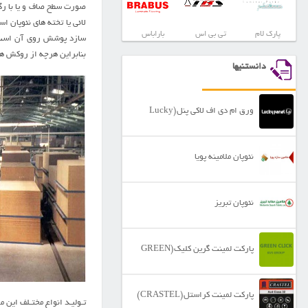
صورت سطح صاف و يا با رگه
لائي يا تخته هاي نئوپان ا
پارک لام
تی بی اس
باراباس
بنابراين هرچه از روکش ه
دانستنیها
ورق ام دی اف لاکی پنل(Lucky
Panel)
نئوپان ملامینه پویا
نئوپان تبریز
پارکت لمینت گرین کلیک(GREEN
CLICK)
پارکت لمینت کراستل(CRASTEL)