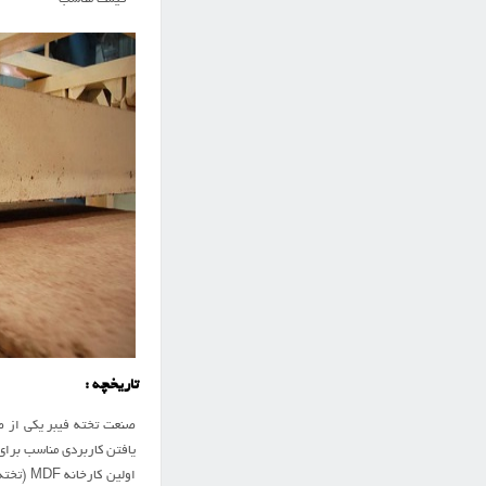
تاريخچه :
صنعت تخته فيبر يکي از ص
يافتن کاربردي مناسب براي حجم قابل توجهي