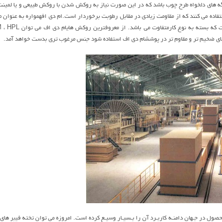
 هاي دلخواه طرح چوب باشد که در اين صورت نياز به روکش شدن با روکش طييعي و يا لمينت ا
ستفاده مي کنند که از مقاومت زيادي در مقابل رطوبت برخوردار است.ام دی افهمواره به عنوان 
اي ضخيم تر و مقاوم تر در پوششام دی اف استفاده شود جنس مرغوب تري بدست خواهد آمد.