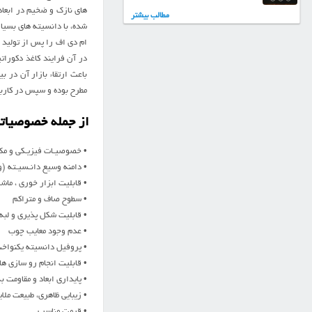
هاي نازک و ضخيم در ابعاد
مطالب بیشتر
شده، با دانسيته هاي بسيار
در آن فرايند کاغذ دکورا
مطرح بوده و سپس در کاربر
از جمله خصوصياتي که باعث
• خصوصيـات فيزيـکي و مکـا
• دامنه وسيع دانـسيـته (وزن مخ
• قابليت ابزار خوري ، ماش
• سطوح صاف و متراکم
• قابليت شکل پذيري و لبه
• عدم وجود معايب چوب
• پروفيل دانسيته يکنواخ
• قابليت انجام رو سازي ه
• پايداري ابعاد و مقاومت
• زيبايي ظاهري، طبيعت ملا
• قيمت مناسب