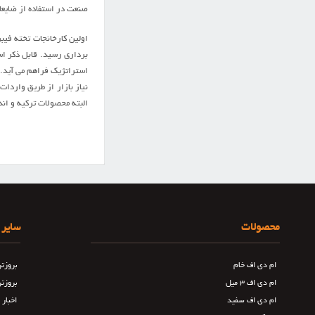
صنعت در استفاده از ضايعا
استراتژيک فراهم مي آيد.
نياز بازار از طريق واردات
البته محصولات ترکيه و ان
محصولات
سایر 
ام دی اف خام
بروزت
ام دی اف ۳ میل
بروزت
ام دی اف سفید
اخبار