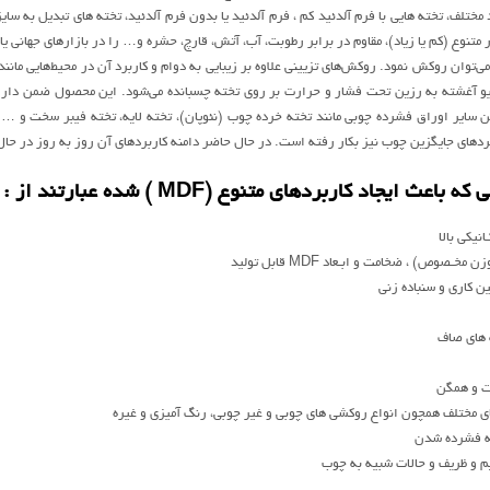
 مختلف، تخته هايي با فرم آلدئيد کم ، فرم آلدئيد يا بدون فرم آلدئيد، تخته هاي تبديل به 
 متنوع (کم يا زياد)، مقاوم در برابر رطوبت، آب، آتش، قارچ، حشره و… را در بازارهاي جهاني ي
تيو آغشته به رزين تحت فشار و حرارت بر روي تخته چسبانده مي‌شود. اين محصول ضمن دار
دهاي جايگزين چوب نيز بکار رفته است. در حال حاضر دامنه کاربردهاي آن روز به روز در حا
 ايجاد کاربردهاي متنوع (MDF ) شده عبارتند از :
نيکي بالا
ـصوص) ، ضخامت و ابـعاد MDF قابل توليد
ين کاري و سنباده زني
 هاي صاف
ت و همگن
اي مختلف همچون انواع روکشي هاي چوبي و غير چوبي، رنگ آميزي و غيره
 به فشرده شدن
يم و ظريف و حالات شبيه به چوب