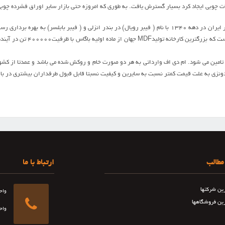
ت چوبي ايجاد کرد بسيار گسترش يافت. به طوري که امروزه حتي بازار ساير اوراق فشرده چوب
برداري رسيد. قابل ذکر 
 تامين مي شود. ام دي اف وارداتي به هر دو صورت خام و روکش شده مي باشد و عمدتا از کشورهاي 
دونزي به علت قيمت کمتر نسبت به سايرين و کيفيت نسبتا قابل قبول طرفداران بيشتري در بازا
مطالب
ارتباط با ما
رین شرکتها
واح
رین فروشگاهها
واح