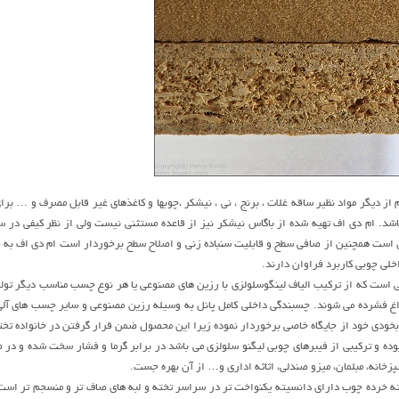
م از ديگر مواد نظير ساقه غلات ، برنج ، ني ، نيشکر ،چوبها و کاغذهاي غير قابل مصرف و … ب
اشد. ام دی اف تهيه شده از باگاس نيشکر نيز از قاعده مستثني نيست ولي از نظر کيفي در س
است همچنين از صافي سطح و قابليت سنباده زني و اصلاح سطح برخوردار است ام دی اف به 
اخلي چوبي کاربرد فراوان دارند.
 فشرده مي شوند. چسبندگي داخلي کامل پانل به وسيله رزين مصنوعي و ساير چسب هاي آلي 
 بخودي خود از جايگاه خاصي برخوردار نموده زيرا اين محصول ضمن قرار گرفتن در خانواده تخته
ده و ترکيبي از فيبرهاي چوبي ليگنو سلولزي مي باشد در برابر گرما و فشار سخت شده و در 
زخانه، مبلمان، ميزو صندلي، اثاثه اداري و… از آن بهره جست.
ته خرده چوب داراي دانسيته يکنواخت تر در سراسر تخته و لبه هاي صاف تر و منسجم تر است ک