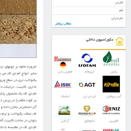
فارس
قم
مازندران
مطالب بیشتر
دکوراسیون داخلی
امروزه علاوه بر چوبهاي نر
یشیل
ایزوفام
هاوس بادن
ساير انواع ام دی اف مي ب
يکنواخت تري در سطح ورق 
اداري ، کابينت ، تزئينات د
آس پروفیل
ای جی تی
ایشیک
بر فوت مکعب) در پرس داغ
آنرا متمايزتر نشان داده و
اف صاف، يکنواخت و نرم بو
بتوان در ساخت کابينت آشپ
فلورپن
تکنوفلور
آرمانی
ام دی اف در مقايسه با تخ