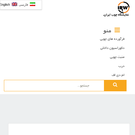
فارسی
English
منو
فرآورده های چوبی
دکوراسیون داخلی
منبت چوبی
درب
ام دی اف
Search
for: