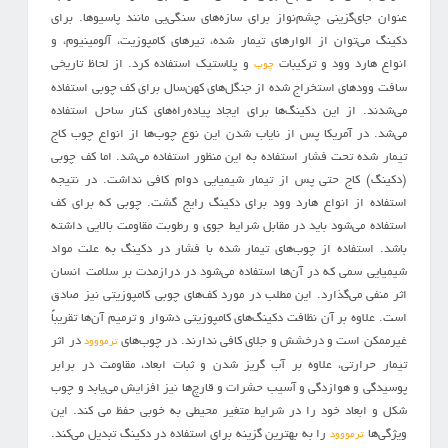
عنوان جای‌گزینی چشم‌نواز برای سازه‌های سنگی‌یی مانند پاسیوها. برای
دکینگ می‌توان از الوارهای تیمار شده، تیرهای کامپوزیت، آلومینیوم، و
انواع هارد وود و ترکیبات
و پلاستیک استفاده کرد. از لحاظ تاریخی
چوب
سافت وودهای استخراج شده از جنگل‌های کهن‌سال برای کف چوبی استفاده
می‌شدند. از این دکینگ‌ها برای ایجاد پیاده‌راه‌های کنار ساحل استفاده
می‌شد. در آمریکا پس از نایاب شدن این نوع چوب‌ها از انواع چوب کاج
تیمار شده تحت فشار استفاده به این منظور استفاده می‌شد. اما کف چوبی
(دکینگ) کاج حتی پس از تیمار شیمیایی دوام کافی نداشت. در نتیجه
استفاده از انواع هارد وود برای دکینگ رایج گشت. چوبی که برای کف
استفاده می‌شود باید در مقابل شرایط جوی و رطوبت مقاومت بالایی داشته
باشد. استفاده از چوب‌های تیمار شده با فشار در دکینگ به علت مواد
شیمیایی سمی که در آن‌ها استفاده می‌شود در درازمدت بر سلامت انسان
اثر منفی می‌گذارد. این مطلب در مورد کف‌های چوبی کامپوزیتی نیز صادق
است. علاوه بر آن نظافت دکینگ‌های کامپوزیتی دشوار و ترمیم آن‌ها تقریباً
غیرممکن است و درخشش و جلای کافی ندارند. در چوب‌های
در اثر
ترمووود
تیمار حرارتی، علاوه بر آب گریز شدن و ثبات ابعاد، مقاومت در برابر
پوسیدگی و هوازدگی و آسیب حشرات و قارچ‌ها نیز افزایش می‌یابد و چوب
شکل و ابعاد خود را در شرایط متغیر محیطی به خوبی حفظ می کند. این
ویژگی‌ها
را به بهترین گزینه برای استفاده در دکینگ تبدیل می‌کند.
ترمووود