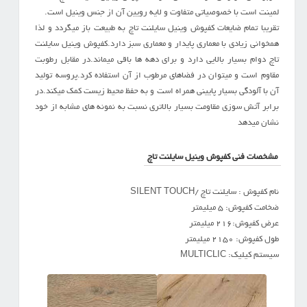
لمینت است با خصوصیاتی متفاوت و لایه رویین آن از جنس وینیل است.
تقریبا تمام ضایعات کفپوش وینیل سایلنت تاچ به طبیعت باز میگردد و لذا
همخوانی زیادی با معماری پایدار و معماری سبز دارد.کفپوش وینیل سایلنت
تاچ دوام بسیار بالایی دارد و برای دهه ها باقی میماند.در مقابل رطوبت
مقاوم است و میتوان در فضاهای مرطوب از آن استفاده کرد.پروسه تولید
آن با آلودگی بسیار پایینی همراه است و به حفظ محیط زیست کمک میکند.در
برابر آتش سوزی مقاومت بسیار بالاتری نسبت به نمونه های مشابه از خود
نشان میدهد
مشخصات فنی کفپوش وینیل سایلنت تاچ
نام کفپوش : سایلنت تاچ /SILENT TOUCH
ضخامت کفپوش: 5 میلیمتر
عرض کفپوش:216 میلیمتر
طول کفپوش: 2150 میلیمتر
سیستم کیلیک: MULTICLIC
6940
6956