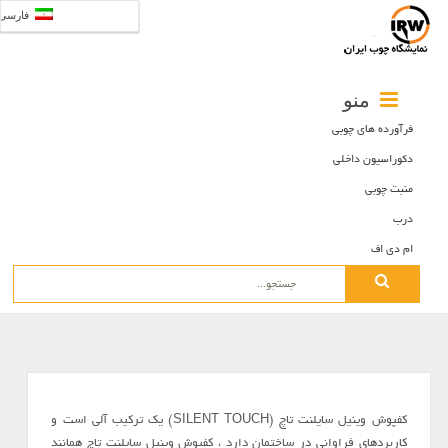
فارسی
منو
فرآورده های چوبی
دکوراسیون داخلی
منبت چوبی
درب
ام دی اف
Search
for:
کفپوش وینیل سایلنت تاچ (SILENT TOUCH) یک ترکیب آلی است و
کاربردهای فراوانی در ساختمان دارد ، کفپوش وینیل سایلنت تاچ همانند