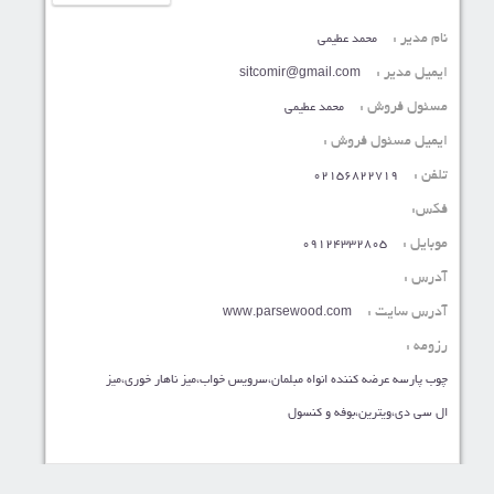
نام مدیر :
محمد عطیمی
ایمیل مدیر :
sitcomir@gmail.com
مسئول فروش :
محمد عطیمی
ایمیل مسئول فروش :
تلفن :
02156822719
فکس:
موبایل :
09124332805
آدرس :
آدرس سایت :
www.parsewood.com
رزومه :
چوب پارسه عرضه کننده انواه مبلمان،سرویس خواب،میز ناهار خوری،میز
ال سی دی،ویترین،بوفه و کنسول