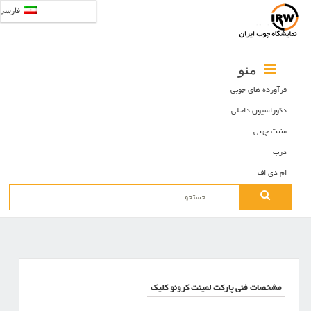
فارسی
منو
فرآورده های چوبی
دکوراسیون داخلی
منبت چوبی
درب
ام دی اف
Search
for:
مشخصات فنی پارکت لمینت کرونو کلیک