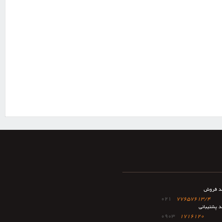
د فروش
021
77657613/4
د پشتیبانی
0903
1716120