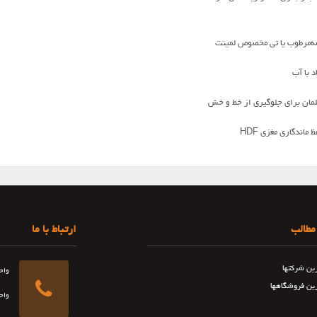
مه‌مرطوب یا تی مخصوص لمینت
 با آب
مبلمان برای جلوگیری از خط و خش
ماندگاری مغزی HDF
مطالب
ارتباط با ما
رین شرکتها
واح
رین فروشگاهها
واح