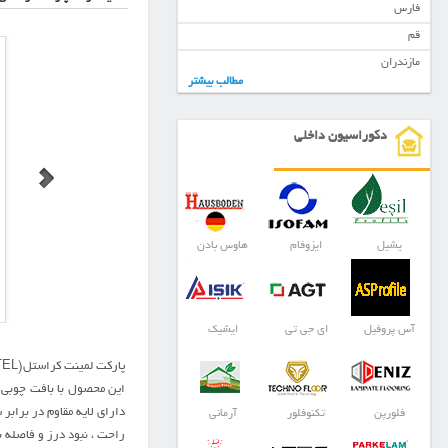
فارس
قم
مازندران
مطالب بیشتر
دکوراسیون داخلی
یشیل
ایزوفام
هاوس بادن
پارکت لمینت کراستل-511
پارکت لمینت کراستل-541
آس پروفیل
ای جی تی
ایشیک
پارکت لمینت کراستل(CRASTEL) محصول کشور چین تحت لیسانس آلمان می باشد . پارکت کراستل دارای ضریب سایشی AC4/32 مناسب برای مکانهای پر تردد و دارای روکش های مات و براق می باشد.
دارای لایه مقاوم در برابر
فلورپن
تکنوفلور
آرمانی
راحت ، نبود درز و فاصله 