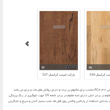
ت کراستل-530
پارکت لمینت کراستل-527
پارکت لمینت کراستل-525
این محصول با بافت چوبی هسته HDF واقعی و کیفیت و شفافیت در طرح هر محصول ، تنوع رنگی و طرح های متفاوت ، مقاوم در برابر خش، دارای لایه مقاوم در برابر اشعه UV جهت جلوگیری از رنگ پریدگی،
 آب به دلیل استفاده از پارافین واکس روی قفل ها، نصب بسیار آسان و سریع و جایگزینی