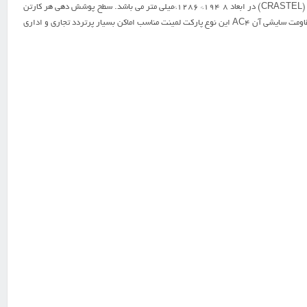
پارکت لمینت کراستل بر گرفته از تکنولوژی روز اروپا و تحت نظارت استاندارد E1 تولید می گردد. پارکت لمینت کراستل (CRASTEL) در ابعاد 8 194* 1286*میلی متر می باشد. سطح پوشش دهی هر کارتن
2.394 متر مربع می باشد. این لمینت با داشتن رنگ های بسیار زیبا و چوب طبیعی فضای شما را بسیار زیبا جلوه میدهد.مقاومت سایشی آن AC4 این نوع پارکت لمینت مناسب اماکن بسیار پرتردد تجاری و اداری