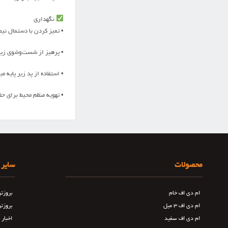
نگهداری
• تمیز کردن با دستمال نی
• پرهیز از شست‌وشوی زیاد
• استفاده از پد زیر پایه 
• تهویه منظم محیط برای حفظ 
محصولات
سایر 
ام دی اف خام
بروزت
ام دی اف ۳ میل
بروزت
ام دی اف سفید
اخبار