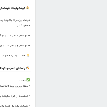
قیمت پارکت لمینت کر
قیمت این برند با توجه ب
به طور کلی:
•مدل‌های ۸ میلی‌متر و AC4 → مناسب برای منازل (قیمت اقتصادی‌تر)
•مدل‌های ۱۲ میلی‌متر و AC5 → مناسب برای ادارات، فروشگاه‌ها و فضاهای پرتردد
قیمت نهایی به متر مرب
راهنمای نصب و نگهدا
نصب
• سطح زیرین باید کاملاً صا
• استفاده از فوم سایلنت 
• کلیک‌ها باید با زاویه م