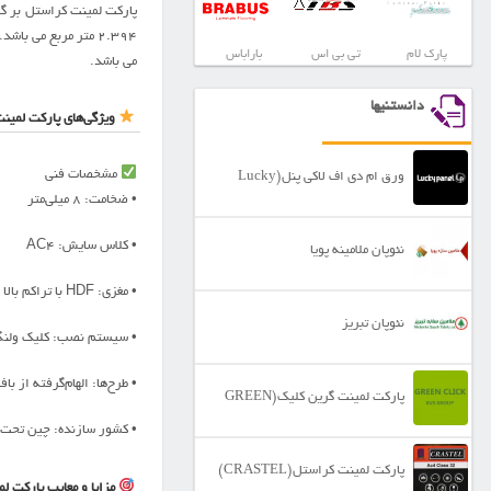
پارک لام
تی بی اس
باراباس
می باشد.
دانستنیها
ویژگی‌های پارکت لمین
مشخصات فنی
ورق ام دی اف لاکی پنل(Lucky
• ضخامت: ۸ میلی‌متر
Panel)
• کلاس سایش: AC4
نئوپان ملامینه پویا
• مغزی: HDF با تراکم بالا
نئوپان تبریز
• سیستم نصب: کلیک ولنگ
• طرح‌ها: الهام‌گرفته از 
پارکت لمینت گرین کلیک(GREEN
• کشور سازنده: چین تحت 
CLICK)
پارکت لمینت کراستل(CRASTEL)
مزایا و معایب پارکت ل