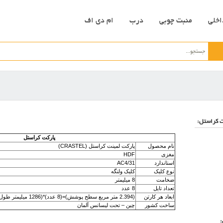
اخلی
منبت چوبی
درب
ام دی اف
 کراستل:
پارکت کراستل
نام محصول
پارکت لمینت کراستل (CRASTEL)
مغزی
HDF
استاندارد
AC4/31
نوع کلیک
کلیک ولنگه
ضخامت
8 میلیمتر
تعداد تایل
8 عدد
ابعاد هر کارتن
(2.394 متر مربع سطح پوشش)=(8 عدد)*(1286 ميليمتر طول)*(194 ميليمتر عرض)
ساخت کشور
چین – تحت لیسانس آلمان
: