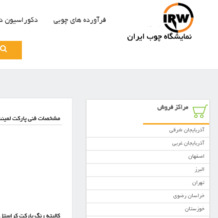
فرآورده های چوبی
دکوراسیون د
Search
for:
مراکز فروش
مشخصات فنی پارکت لمینت
آذربایجان شرقی
آذربایجان غربی
اصفهان
البرز
تهران
خراسان رضوی
خوزستان
کالیته رنگ پارکت کراستل