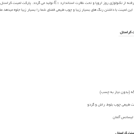
ت کراستل
ه (بدون نیاز به چسب)
بافت طبیعی چوب بلوط، راش و گردو
لیسانس آلمان
مینت کراستل