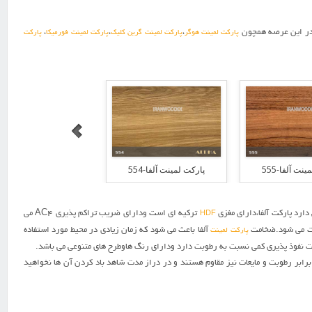
م در این عرصه همچون
،
،
،
پارکت لمینت هوگر
پارکت لمینت گرین کلیک
پارکت لمینت فورمیکا
پارکت
نت آلفا-555
پارکت لمینت آلفا-554
پارکت لمینت آلفا-553
دارد پارکت آلفا،دارای مغزی
ترکیه ای است ودارای ضریب تراکم پذیری AC4 می
HDF
وبت می شود.ضخامت
آلفا باعث می شود که زمان زیادی در محیط مورد استفاده
پارکت لمینت
 نفوذ پذیری کمی نسبت به رطوبت دارد ودارای رنگ هاوطرح های متنوعی می باشد.
برابر رطوبت و مایعات نیز مقاوم هستند و در دراز مدت شاهد باد کردن آن ها نخواهید