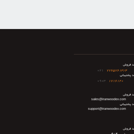
د فروش
021
77657613/4
د پشتیبانی
0903
1716120
د فروش
sales@iranwoodex.com
د پشتیبانی
support@iranwoodex.com
د فروش