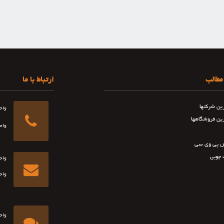
مطالب
ارتباط با ما
رین شرکتها
واح
رین فروشگاهها
واح
 پی وی سی
 چوبی
واح
واح
واح