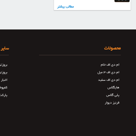
مطالب بیشتر
محصولات
سایر 
ام دی اف خام
بروزت
ام دی اف ۳ میل
بروزت
ام دی اف سفید
اخبار
هایگلاس
کفپوش
پلی گلاس
پارکت
قرنیز دیوار