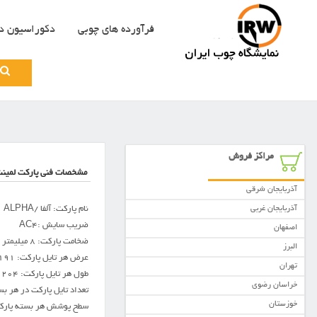
فرآورده های چوبی
دکوراسیون د
Search
for:
مراکز فروش
مشخصات فنی پارکت لمینت 
آذربایجان شرقی
نام پارکت: آلفا /ALPHA
آذربایجان غربی
ضریب سایش :AC4
اصفهان
ضخامت پارکت: 8 میلیمتر
البرز
عرض هر تایل پارکت: 191 میلیمتر
تهران
طول هر تایل پارکت: 1204 میلیمتر
خراسان رضوی
تعداد تایل پارکت در هر بسته: 8
خوزستان
سطح پوشش هر بسته پارکت: 2.30 متر