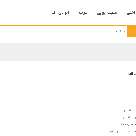
اخلی
منبت چوبی
درب
ام دی اف
آلفا:
 تایل
مربع