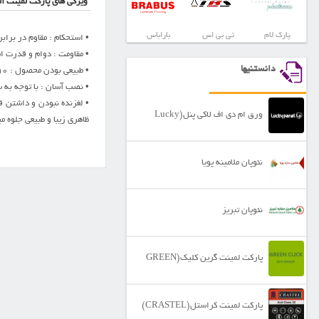
ویژگی های پارکت لمینت آلف
پارک لام
تی بی اس
باراباس
• استحکام : مقاوم در بر
• مقاومت : دوام و قدرت اس
دانستنیها
• طبیعی بودن محصول : 90٪ از مواد خام ساخته شده از چوب است
• نصب آسان : با توجه به سیستم کلیک Valiange نصب پارکت لمینت آلفا بسیار سریع و آسان 
• لغزنده نبودن و داشتن ق
ورق ام دی اف لاکی پنل(Lucky
ظاهری زیبا و طبیعی جلوه م
Panel)
نئوپان ملامینه پویا
نئوپان تبریز
پارکت لمینت گرین کلیک(GREEN
CLICK)
پارکت لمینت کراستل(CRASTEL)