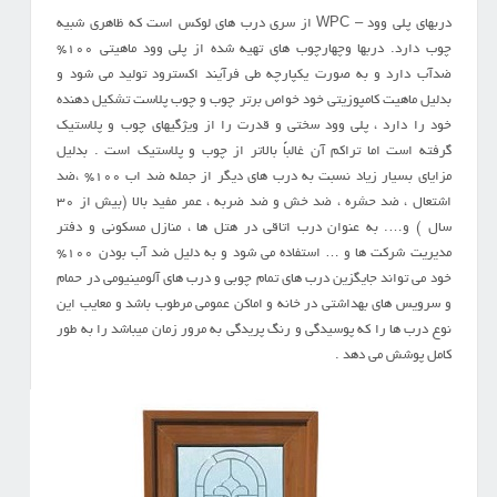
دربهای پلی وود – WPC از سری درب های لوکس است که ظاهری شبیه
چوب دارد. دربها وچهارچوب های تهیه شده از پلی وود ماهیتی 100%
ضدآب دارد و به صورت یکپارچه طی فرآیند اکسترود تولید می شود و
بدلیل ماهیت کامپوزیتی خود خواص برتر چوب و چوب پلاست تشکیل دهنده
خود را دارد ، پلی وود سختي و قدرت را از ويژگيهاي چوب و پلاستيك
گرفته است اما تراكم آن غالباً بالاتر از چوب و پلاستیک است . بدلیل
مزایای بسیار زیاد نسبت به درب های دیگر از جمله ضد اب ۱۰۰% ،ضد
اشتعال ، ضد حشره ، ضد خش و ضد ضربه ، عمر مفید بالا (بیش از ۳۰
سال ) و…. به عنوان درب اتاقی در هتل ها ، منازل مسکونی و دفتر
مدیریت شرکت ها و … استفاده می شود و به دلیل ضد آب بودن ۱۰۰%
خود می تواند جایگزین درب های تمام چوبی و درب های آلومینیومی در حمام
و سرویس های بهداشتی در خانه و اماکن عمومی مرطوب باشد و معایب این
نوع درب ها را که پوسیدگی و رنگ پریدگی به مرور زمان میباشد را به طور
کامل پوشش می دهد .