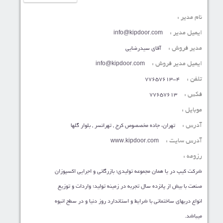
نام مدیر :
ایمیل مدیر :
info@kipdoor.com
مدیر فروش :
آقای سیدرضایی
ایمیل مدیر فروش :
info@kipdoor.com
تلفن :
77657613-4
فکس :
77657613
موبایل :
آدرس :
تهران، جاده مخصصوص کرج , تهرانسر , بلوار گلها
آدرس سایت :
www.kipdoor.com
رزومه :
شرکت کیپ در یا همان مجموعه تولیدی؛ بازرگانی و اجرایی اکسپوزان
صنعت با بیش از پانزده سال تجربه در زمینه تولید؛ واردات و توزیع
انواع دربهای ساختمانی با شرایط و استاندارد روز دنیا و در سطح انبوه
میباشد.