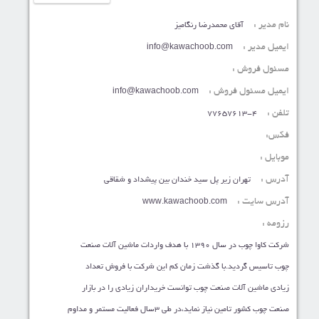
نام مدیر :
آقای محمدرضا رنگامیز
ایمیل مدیر :
info@kawachoob.com
مسئول فروش :
ایمیل مسئول فروش :
info@kawachoob.com
تلفن :
77657613-4
فکس:
موبایل :
آدرس :
تهران زير پل سيد خندان بين پيشداد و شقاقي
آدرس سایت :
www.kawachoob.com
رزومه :
شرکت کاوا چوب در سال 1390 با هدف واردات ماشین آلات صنعت
چوب تاسیس گردید.با گذشت زمان کم این شرکت با فروش تعداد
زیادی ماشین آلات صنعت چوب توانست خریداران زیادی را در بازار
صنعت چوب کشور تامین نیاز نماید،در طی 3سال فعالیت مستمر و مداوم