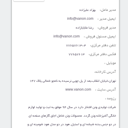
مدیر عامل:
بهزاد علیزاده
ایمیل مدیر :
info@vanon.com
مدیر فروش:
رضا ملابابازاده
ایمیل مسئول فروش :
info@vanon.com
تلفن دفتر مرکزی:
77657613-4
فکس دفتر مرکزی:
77657613
موبایل :
آدرس کارخانه:
تهران،خیابان انقلاب،بعد از پل چوبی نرسیده به نامجو شمالی پلاک 147
آدرس سایت :
www.vanon.com
رزومه :
شرکت تولیدی ونن افتخار دارد در سال ۹۴ موفق به ثبت و تولید لوازم
خانگی آشپزخانه ونن گردد. محصولات ونن شامل اجاق گازهای صفحه­ ای
در دو جنس بدنه شیشه­ ای و استیل, هود در دو مدل هود شومینه­ ای و