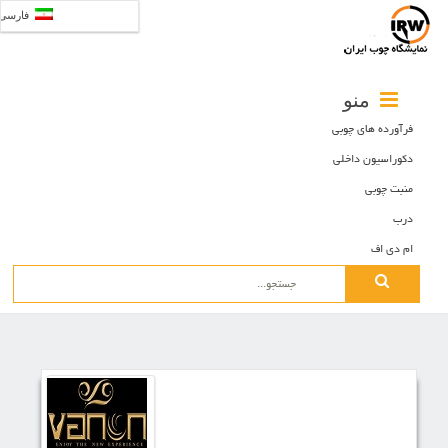
فارسی
منو
فرآورده های چوبی
دکوراسیون داخلی
منبت چوبی
درب
ام دی اف
Search
for: