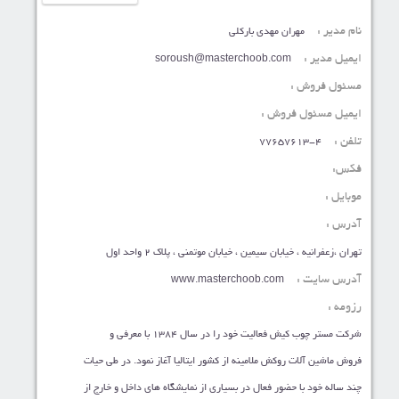
نام مدیر :
مهران مهدی بارکلی
ایمیل مدیر :
soroush@masterchoob.com
مسئول فروش :
ایمیل مسئول فروش :
تلفن :
77657613-4
فکس:
موبایل :
آدرس :
تهران ،زعفرانیه ، خیابان سیمین ، خیابان موتمنی ، پلاک 2 واحد اول
آدرس سایت :
www.masterchoob.com
رزومه :
شرکت مستر چوب کیش فعالیت خود را در سال 1384 با معرفی و
فروش ماشین آلات روکش ملامینه از کشور ایتالیا آغاز نمود. در طی حیات
چند ساله خود با حضور فعال در بسیاری از نمایشگاه های داخل و خارج از