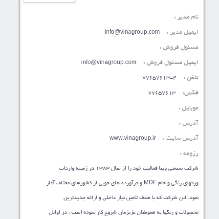
نام مدیر :
ایمیل مدیر :
info@vinagroup.com
مسئول فروش :
ایمیل مسئول فروش :
info@vinagroup.com
تلفن :
77657613-4
فکس:
77657613
موبایل :
آدرس :
آدرس سایت :
www.vinagroup.ir
رزومه :
شرکت صنعتي وينا فعاليت خود را از سال 1383 در زمينه واردات
ورقهاي رنگي و خام MDF و فرآورده هاي چوبي از کشورهاي مختلف آغاز
نمود. اين شرکت که با هدف تامين نياز داخلي و ارائه جديدترين
محصولات و رنگها به هموطنان عزيزمان شروع کار نموده است ، در اوايل