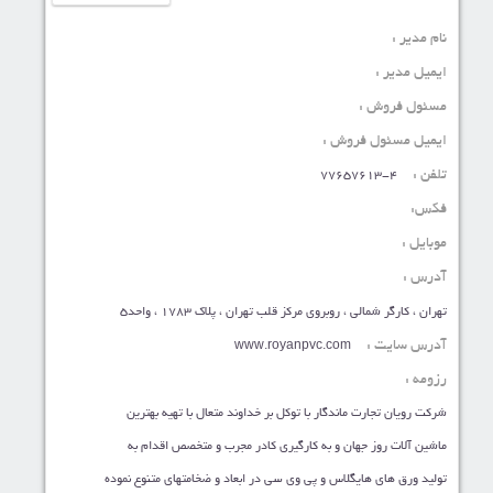
نام مدیر :
ایمیل مدیر :
مسئول فروش :
ایمیل مسئول فروش :
تلفن :
77657613-4
فکس:
موبایل :
آدرس :
تهران ، کارگر شمالی ، روبروی مرکز قلب تهران ، پلاک 1783 ، واحد5
آدرس سایت :
www.royanpvc.com
رزومه :
شرکت رویان تجارت ماندگار با توکل بر خداوند متعال با تهیه بهترین
ماشین آلات روز جهان و به کارگیری کادر مجرب و متخصص اقدام به
تولید ورق های هایگلاس و پی وی سی در ابعاد و ضخامتهای متنوع نموده