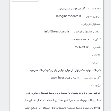
نام مدیر :
آقایان جواد و علی تاران
ایمیل مدیر :
info@hessboard.ir
مسئول فروش :
ایمیل مسئول فروش :
info@hessboard.ir
تلفن :
77657613-4
فکس:
77657613
موبایل :
آدرس :
کارخانه: چهاردانگه،بلوار فارسیان خیابان زارع یکم کارخانه حس برد
آدرس سایت :
www.hessboard.com
رزومه :
شرکت حس برد با گروهی از با سابقه ترین تولید کنندگان انواع ورق و
ماشین آلات مربوطه در سطح کشور تشکیل شده است که از ابتدای سال
1392 با رویکرد عرضه مستقیم محصولات قابل استفاده در صنایع چوب