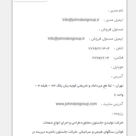
نام مدیر :
ایمیل مدیر :
info@johnstongroup.ir
مسئول فروش :
ایمیل مسئول فروش :
info@johnstongroup.ir
تلفن :
77657613-4
فکس:
77657613
موبایل :
آدرس :
تهران – تقا طع میرداماد و شریعتی کوچه بیان پلاک 23 – طبقه 3 –
واحد 8
آدرس سایت :
www.johnstongroup.com
رزومه :
شرکت تولیدی جانستون مشاوره،طراحی و اجرای انواع صفحات
کواترز،سنگهای طبیعی و سرامیکی .شرکت جانستون باتجربه دیرینه در