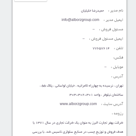
نام مدیر :
حمیدرضا خلیلیان
ایمیل مدیر :
info@alborzgroup.com
مسئول فروش :
–
ایمیل مسئول فروش :
–
تلفن :
77657614
فکس:
موبایل :
–
آدرس :
تهران ، نرسیده به چهارراه کامرانیه ، خیابان لواسانی ، پلاک 55 ،
ساختمان نیلوفر ، واحد 301-302-303
آدرس سایت :
www.alborzgroup.com
رزومه :
شرکت بهفر تجارت البرز به عنوان یک شرکت تجاری در سال 1371 با
هدف فروش و توزیع چسب در صنایع سلولزی تاسیس شد. با بررسی