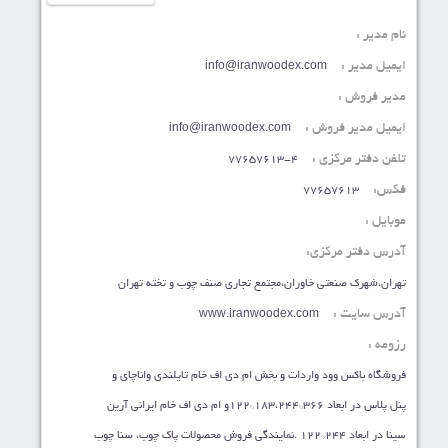
نام مدیر :
ایمیل مدیر :
info@iranwoodex.com
مدیر فروش :
ایمیل مدیر فروش :
info@iranwoodex.com
تلفن دفتر مرکزی :
77657613-4
فکس:
77657613
موبایل :
آدرس دفتر مرکزی:
تهران،شهرک صنعتی خاوران،مجتمع تجاری صنف چوب و تخته تهران
آدرس سایت :
www.iranwoodex.com
رزومه :
فروشگاه باکس وود واردات و بخش ام دی اف خام تایلندی واناچای و
پنل پلاس در ابعاد 366*183،244*122و ام دی اف خام ایرانی آرین
سینا در ابعاد 244*122 .نمایندگی فروش محصولات پاک چوب، سنا چوب