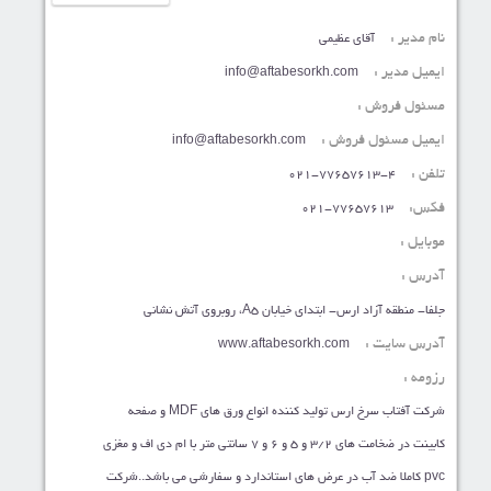
نام مدیر :
آقای عظیمی
ایمیل مدیر :
info@aftabesorkh.com
مسئول فروش :
ایمیل مسئول فروش :
info@aftabesorkh.com
تلفن :
021-77657613-4
فکس:
021-77657613
موبایل :
آدرس :
جلفا- منطقه آزاد ارس- ابتدای خیابان A5، روبروی آتش نشانی
آدرس سایت :
www.aftabesorkh.com
رزومه :
شرکت آفتاب سرخ ارس تولید کننده انواع ورق های MDF و صفحه
کابینت در ضخامت های ۳/۲ و ۵ و ۶ و ۷ سانتی متر با ام دی اف و مغزی
pvc کاملا ضد آب در عرض های استاندارد و سفارشی می باشد..شرکت