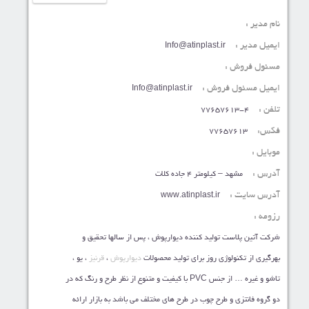
نام مدیر :
ایمیل مدیر :
Info@atinplast.ir
مسئول فروش :
ایمیل مسئول فروش :
Info@atinplast.ir
تلفن :
77657613-4
فکس:
77657613
موبایل :
آدرس :
مشهد – کیلومتر 4 جاده کلات
آدرس سایت :
www.atinplast.ir
رزومه :
شرکت آتین پلاست تولید کننده دیوارپوش ، پس از سالها تحقیق و
بهرگیری از تکنولوژی روز برای تولید محصولات
دیوارپوش
،
قرنیز
، یو ،
تاشو و غیره … از جنس PVC با کیفیت و متنوع از نظر طرح و رنگ که در
دو گروه فانتزی و طرح چوب در طرح های مختلف می باشد به بازار ارائه