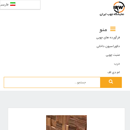
فارسی
منو
فرآورده های چوبی
دکوراسیون داخلی
منبت چوبی
درب
ام دی اف
Search
for: