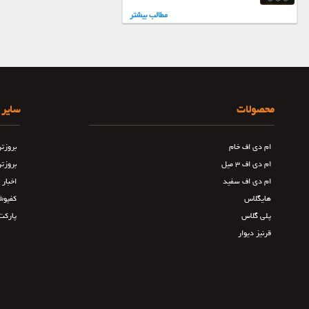
مطالب بیشتر
محصولات
سایر 
ام دی اف خام
بروزت
ام دی اف ۳ میل
بروزت
ام دی اف سفید
اخبار
هایگلاس
کفپوش
پلی گلاس
پارکت
قرنیز دیوار