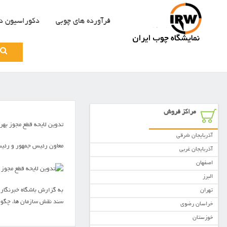
فرآورده های چوبی
دکوراسیون د
Search
for:
مراکز فروش
تدوين لايحه قطع مجوز بهر
آذربایجان شرقی
معاون رئيس جمهور و رئيس 
آذربایجان غربی
اصفهان
البرز
به گزارش باشگاه خبرنگارا
تهران
سند نقش سازمان ها، چگون
خراسان رضوی
خوزستان