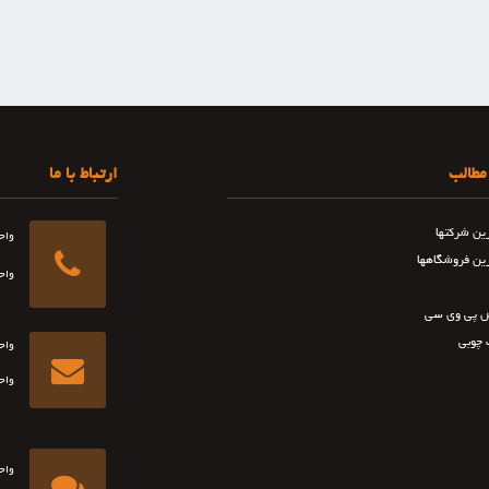
مطالب
ارتباط با ما
رین شرکتها
واح
رین فروشگاهها
واح
 پی وی سی
 چوبی
واح
واح
واح