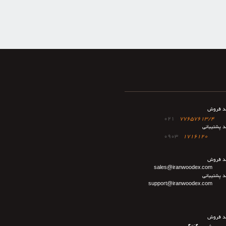
د فروش
021
77657613/4
د پشتیبانی
0903
1716120
د فروش
sales@iranwoodex.com
د پشتیبانی
support@iranwoodex.com
د فروش