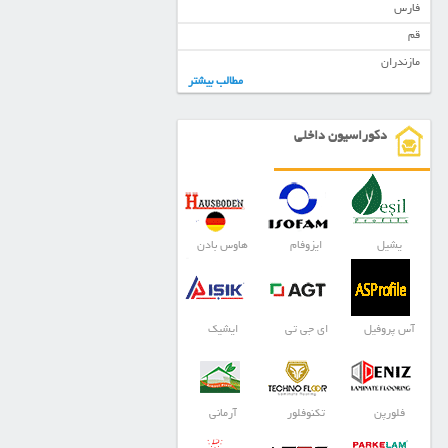
فارس
قم
مازندران
مطالب بیشتر
دکوراسیون داخلی
یشیل
ایزوفام
هاوس بادن
آس پروفیل
ای جی تی
ایشیک
فلورپن
تکنوفلور
آرمانی