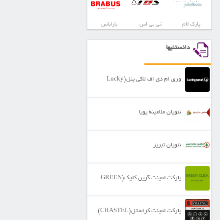
پارک لام
تی بی اس
باراباس
دانستنیها
ورق ام دی اف لاکی پنل(Lucky
Panel)
نئوپان ملامینه پویا
نئوپان تبریز
پارکت لمینت گرین کلیک(GREEN
CLICK)
پارکت لمینت کراستل(CRASTEL)