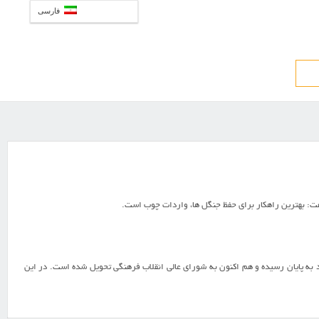
فارسی
فت: بهترين راهکار براي حفظ جنگل ها، واردات چوب است.
د به پايان رسيده و هم اکنون به شوراي عالي انقلاب فرهنگي تحويل شده است. در اين