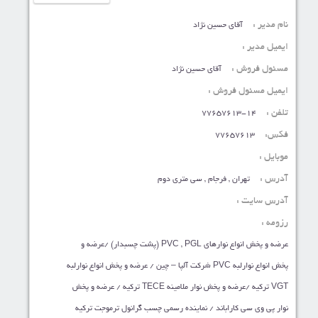
نام مدیر :
آقای حسین نژاد
ایمیل مدیر :
مسئول فروش :
آقای حسین نژاد
ایمیل مسئول فروش :
تلفن :
77657613-14
فکس:
77657613
موبایل :
آدرس :
تهران , فرجام , سی متری دوم
آدرس سایت :
رزومه :
عرضه و پخش انواع نوارهای PVC , PGL (پشت چسبدار) /عرضه و
پخش انواع نوارلبه PVC شرکت آلپا – چین / عرضه و پخش انواع نوارلبه
VGT ترکیه /عرضه و پخش نوار ملامینه TECE ترکیه / عرضه و پخش
نوار پی وی سی کاراباند / نماینده رسمی چسب گرانول ترموجت ترکیه